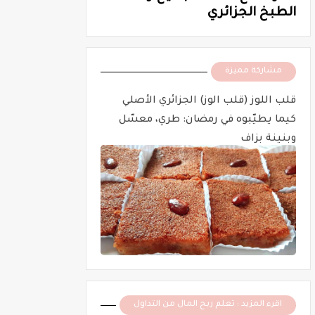
الطبخ الجزائري
مشاركة مميزة
قلب اللوز (قلب الوز) الجزائري الأصلي
كيما يطيّبوه في رمضان: طري، معسّل
وبنينة بزاف
اقرء المزيد : تعلم ربح المال من التداول