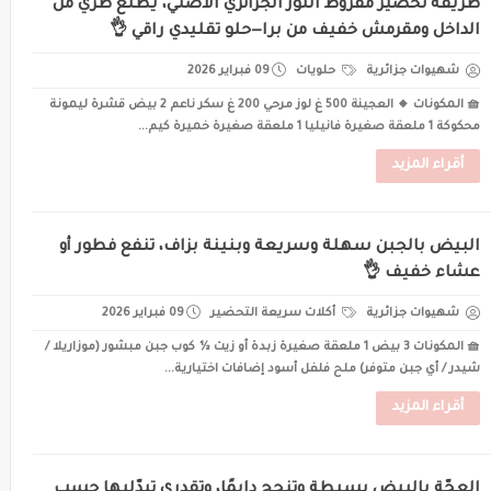
طريقة تحضير مقروط اللوز الجزائري الأصلي، يطلع طري من
الداخل ومقرمش خفيف من برا—حلو تقليدي راقي 👌
شهيوات جزائرية
حلويات
09 فبراير 2026
🧺 المكونات 🔸 العجينة 500 غ لوز مرحي 200 غ سكر ناعم 2 بيض قشرة ليمونة
محكوكة 1 ملعقة صغيرة فانيليا 1 ملعقة صغيرة خميرة كيم...
أقراء المزيد
البيض بالجبن سهلة وسريعة وبنينة بزاف، تنفع فطور أو
عشاء خفيف 👌
شهيوات جزائرية
أكلات سريعة التحضير
09 فبراير 2026
🧺 المكونات 3 بيض 1 ملعقة صغيرة زبدة أو زيت ½ كوب جبن مبشور (موزاريلا /
شيدر / أي جبن متوفر) ملح فلفل أسود إضافات اختيارية...
أقراء المزيد
العجّة بالبيض بسيطة وتنجح دايمًا، وتقدري تبدّليها حسب