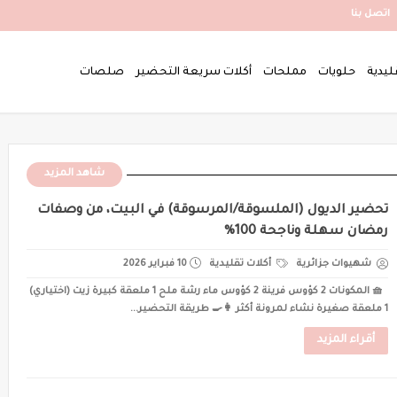
اتصل بنا
ليدية
حلويات
مملحات
أكلات سريعة التحضير
صلصات
شاهد المزيد
تحضير الديول (الملسوقة/المرسوقة) في البيت، من وصفات
رمضان سهلة وناجحة 100%
شهيوات جزائرية
أكلات تقليدية
10 فبراير 2026
🧺 المكونات 2 كؤوس فرينة 2 كؤوس ماء رشة ملح 1 ملعقة كبيرة زيت (اختياري)
1 ملعقة صغيرة نشاء لمرونة أكثر 👩‍🍳 طريقة التحضير...
أقراء المزيد