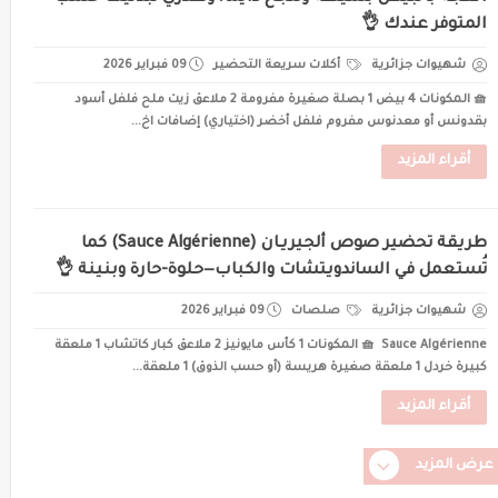
المتوفر عندك 👌
شهيوات جزائرية
أكلات سريعة التحضير
09 فبراير 2026
🧺 المكونات 4 بيض 1 بصلة صغيرة مفرومة 2 ملاعق زيت ملح فلفل أسود
بقدونس أو معدنوس مفروم فلفل أخضر (اختياري) إضافات اخ...
أقراء المزيد
طريقة تحضير صوص ألجيريـان (Sauce Algérienne) كما
تُستعمل في الساندويتشات والكباب—حلوة-حارة وبنينة 👌
شهيوات جزائرية
صلصات
09 فبراير 2026
Sauce Algérienne 🧺 المكونات 1 كأس مايونيز 2 ملاعق كبار كاتشاب 1 ملعقة
كبيرة خردل 1 ملعقة صغيرة هريسة (أو حسب الذوق) 1 ملعقة...
أقراء المزيد
عرض المزيد