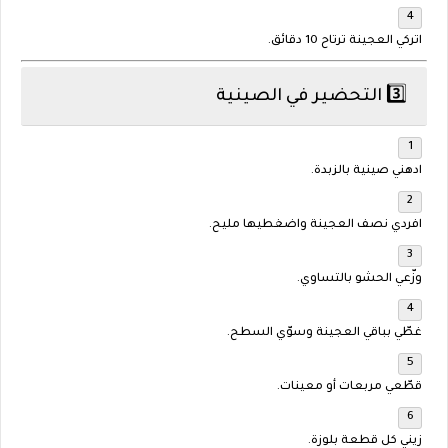
اتركي العجينة ترتاح 10 دقائق.
3️⃣ التحضير في الصينية
ادهني صينية بالزبدة.
افردي
نصف العجينة
واضغطيها مليح.
وزّعي الحشو بالتساوي.
غطّي بباقي العجينة وسوّي السطح.
قطّعي مربعات أو معينات.
زيني كل قطعة بلوزة.