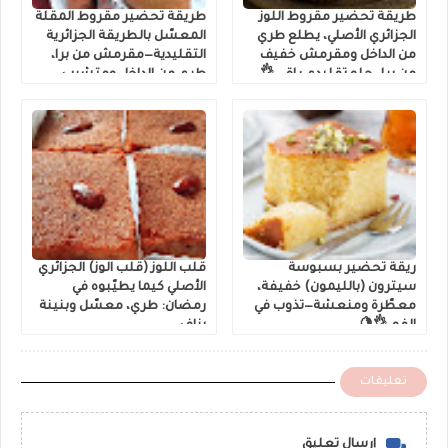
طريقة تحضير مقروط اللوز
طريقة تحضير مقروط المقلة
الجزائري الأصلي، يطلع طري
المعسّل بالطريقة الجزائرية
من الداخل ومقرمش خفيف
التقليدية—مقرمش من برا،
من برا—حلو تقليدي راقي 👌
طري من الداخل ومتشرب
عسل
ريقة تحضير بسبوسة
قلب اللوز (قلب الوز) الجزائري
سيترون (بالليمون) خفيفة،
الأصلي كيما يطيّبوه في
معطّرة ومنعشة—تذوب في
رمضان: طري، معسّل وبنينة
الفم 👌🍋
بزاف
تعليقات
إرسال تعليق