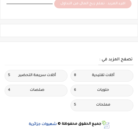
اقرء المزيد : تعلم ربح المال من التداول
تصفح المزيد في :
أكلات تقليدية
8
أكلات سريعة التحضير
5
حلويات
6
صلصات
4
مملحات
5
جميع الحقوق محفوظة ©
شهيوات جزائرية