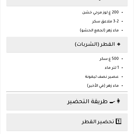
200 غ لوز مرحي خشن
2–3 ملاعق سكر
ماء زهر (لجمع الحشو)
🔸 القطر (الشربات)
500 غ سكر
1 لتر ماء
عصير نصف ليمونة
ماء زهر (في الأخير)
👩‍🍳 طريقة التحضير
1️⃣ تحضير القطر