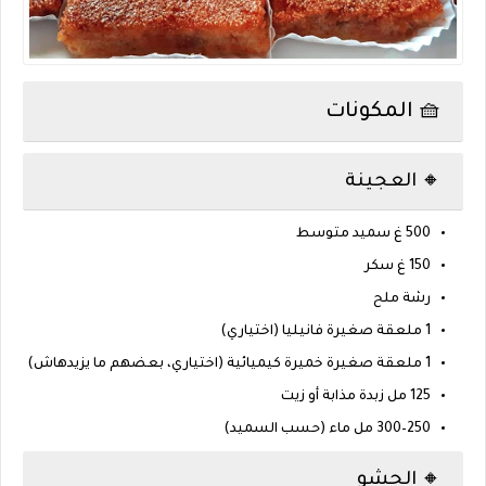
🧺 المكونات
🔸 العجينة
500 غ سميد متوسط
150 غ سكر
رشة ملح
1 ملعقة صغيرة فانيليا (اختياري)
1 ملعقة صغيرة خميرة كيميائية (اختياري، بعضهم ما يزيدهاش)
125 مل زبدة مذابة أو زيت
250–300 مل ماء (حسب السميد)
🔸 الحشو