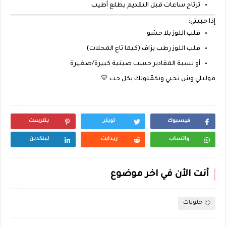
ترتاح ساعات قبل التقديم يطلع أطيب
إذا حبيتي:
قلب اللوز
بلا حشو
قلب اللوز
رطب بزاف (كيما تاع المحلات)
أو
نسبة المقادير حسب صينية كبيرة/صغيرة
قوليلي وش تحبي ونكمّلولك بكل حب 💛
فيسبوك
تويتر
بنترست
واتساب
ريدايت
لينكدين
أنت الأن في اخر موضوع
حلويات