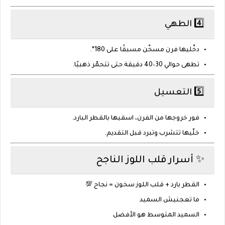
4️⃣ الطهي
دخّليها فرن مسخّن مسبقًا على
180°
.
تطهى حوالي
30–40 دقيقة
حتى تتحمّر ذهبيًا.
5️⃣ التعسيل
فور خروجها من الفرن، اسقيها بالقطر
البارد
.
خلّيها تتشرب وتبرد قبل التقديم.
✨ أسرار قلب اللوز الناجح
القطر بارد + قلب اللوز سخون = نجاح 💯
ما تعجنيش السميد
السميد المتوسط هو الأفضل