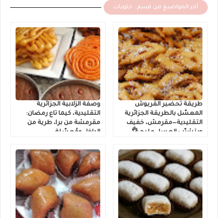
أخر المواضيع من قسم : حلويات
طريقة تحضير القريوش
وصفة الزلابية الجزائرية
المعسّل بالطريقة الجزائرية
التقليدية، كيما تاع رمضان:
التقليدية—مقرمش، خفيف
مقرمشة من برا، طرية من
ويتشرّب العسل مليح 👌
الداخل ومُعسّلة