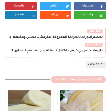
فيسبوك
تويتر
بنترست
واتساب
ريدايت
لينكدين
المقال التالي
تحضير البوراك بالطريقة المعروفة: مقرمش، محشي ومضمون ينجح 👌
المقال السابق
طريقة تحضير لي كيش (Quiche) سهلة وناجحة، تنفع للفطور، العشاء أو حتى للمناسبات 👌
مملحات
أخر المواضيع من قسم : مملحات