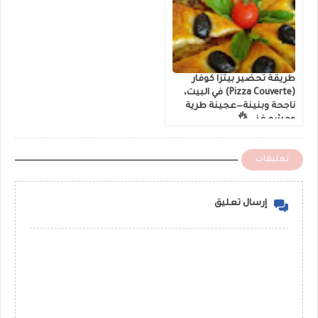
طريقة تحضير بيتزا كوفار
(Pizza Couverte) في البيت،
ناجحة وبنينة—عجينة طرية
وحشو غني 👌
تعليقات
إرسال تعليق