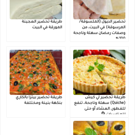
تحضير الديول (الملسوقة/
طريقة تحضير العجينة
المرسوقة) في البيت، من
المورقة في البيت
وصفات رمضان سهلة وناجحة
100%
طريقة تحضير لي كيش
طريقة تحضير بيتزا بالكاري
(Quiche) سهلة وناجحة، تنفع
بنكهة بنينة ومختلفة
للفطور، العشاء أو حتى
للمناسبات 👌