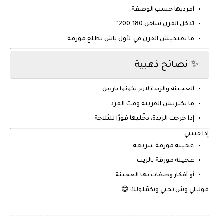
افرديها حسب الوصفة.
تدخل الفرن
ساخن 180–200°
.
ما تفتحيش الفرن في الأول باش تطلع مورقة.
✨ نصائح ذهبية
العجينة والزبدة لازم يكونوا
باردين
ما تكثريش الفرينة وقت الفرد
إذا خرجت الزبدة، دخّليها فورًا للثلاجة
إذا حبيتي:
عجينة مورقة
سريعة
عجينة مورقة
بالزيت
أو
أفكار وصفات
بها العجينة
قوليلي وش تحبي ونكمّلولك 😄