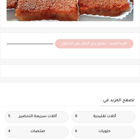
اقرء المزيد : تعلم ربح المال من التداول
تصفح المزيد في :
أكلات تقليدية
8
أكلات سريعة التحضير
5
حلويات
6
صلصات
4