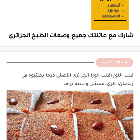
شارك مع عائلتك جميع وصفات الطبخ الجزائري
مشاركة مميزة
قلب اللوز (قلب الوز) الجزائري الأصلي كيما يطيّبوه في
رمضان: طري، معسّل وبنينة بزاف