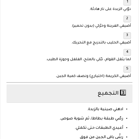
ذوّبي الزبدة على نار هادئة.
أضيفي الفرينة وحرّكي (بدون تحمير).
أضيفي الحليب
بالتدريج
مع التحريك.
لما يثقل القوام، تبّلي بالملح، الفلفل وجوزة الطيب.
أضيفي الكريمة (اختياري) ونصف كمية الجبن.
3️⃣ التجميع
ادهني صينية بالزبدة.
رصّي طبقة بطاطا، ثم شوية صوص.
أعيدي الطبقات حتى تكملي.
رشّي باقي الجبن من فوق.