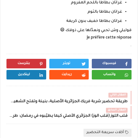
غراتان بطاطا
باللحم المفروم
غراتان بطاطا
بالثوم
غراتان بطاطا
خفيف بدون كريمة
قوليلي وش تحبي ونعدّلها على ذوقك 😄
Je préfère cette réponse
فيسبوك
تويتر
بنترست
واتساب
ريدايت
لينكدين
المقال التالي
طريقة تحضير شربة فريك الجزائرية الأصلية، بنينة وتفتح الشهية—أساسية خاصة في رمضان 🌙
المقال السابق
قلب اللوز (قلب الوز) الجزائري الأصلي كيما يطيّبوه في رمضان: طري، معسّل وبنينة بزاف
أكلات سريعة التحضير