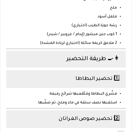
ملح
فلفل أسود
رشة جوزة الطيب (اختياري)
1 كوب جبن مبشور (إيدام / غرويير / شيدر)
2 ملاعق كريمة سائلة (اختياري لزيادة القشدة)
👩‍🍳 طريقة التحضير
1️⃣ تحضير البطاطا
قشّري البطاطا وقطّعيها شرائح رقيقة.
اسلقيها نصف سلقة في ماء وملح، ثم صفّيها.
2️⃣ تحضير صوص الغراتان