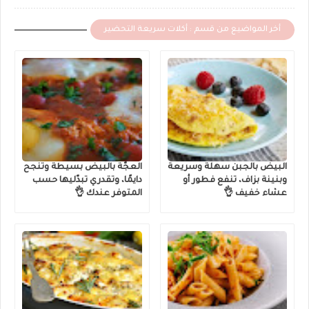
أخر المواضيع من قسم : أكلات سريعة التحضير
البيض بالجبن سهلة وسريعة
العجّة بالبيض بسيطة وتنجح
وبنينة بزاف، تنفع فطور أو
دايمًا، وتقدري تبدّليها حسب
عشاء خفيف 👌
المتوفر عندك 👌